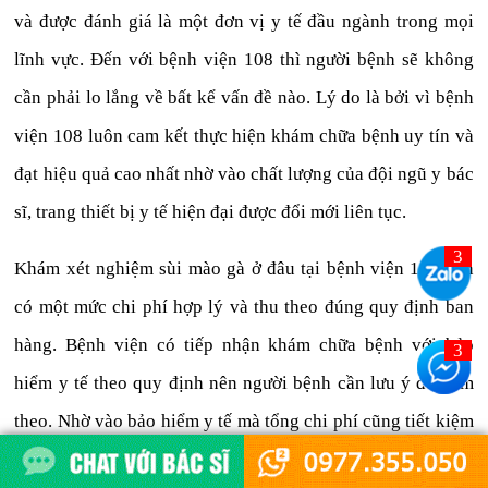
và được đánh giá là một đơn vị y tế đầu ngành trong mọi
lĩnh vực. Đến với bệnh viện 108 thì người bệnh sẽ không
cần phải lo lắng về bất kể vấn đề nào. Lý do là bởi vì bệnh
viện 108 luôn cam kết thực hiện khám chữa bệnh uy tín và
đạt hiệu quả cao nhất nhờ vào chất lượng của đội ngũ y bác
sĩ, trang thiết bị y tế hiện đại được đổi mới liên tục.
Khám xét nghiệm sùi mào gà ở đâu tại bệnh viện 108 còn
có một mức chi phí hợp lý và thu theo đúng quy định ban
hàng. Bệnh viện có tiếp nhận khám chữa bệnh với bảo
hiểm y tế theo quy định nên người bệnh cần lưu ý để đem
theo. Nhờ vào bảo hiểm y tế mà tổng chi phí cũng tiết kiệm
được nhiều khoản hơn.