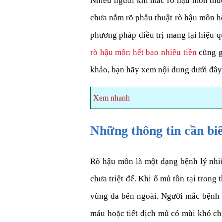
Nhiều người khi mắc rò hậu môn th
chưa nắm rõ phẫu thuật rò hậu môn hế
phương pháp điều trị mang lại hiệu q
rò hậu môn hết bao nhiêu tiền
cũng g
khảo, bạn hãy xem nội dung dưới đây
Xem nhanh
Những thông tin cần bi
Rò hậu môn là một dạng bệnh lý nhiễ
chưa triệt để. Khi ổ mủ tồn tại trong
vùng da bên ngoài. Người mắc bệnh t
máu hoặc tiết dịch mủ có mùi khó ch