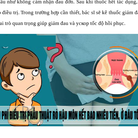
 hầu như không cảm nhận đau đớn. Sau khi thuốc hết tác dụng
điều trị. Trong trường hợp cần thiết, bác sĩ sẽ kê thuốc giảm 
i trò quan trọng giúp giảm đau và ускор tốc độ hồi phục.