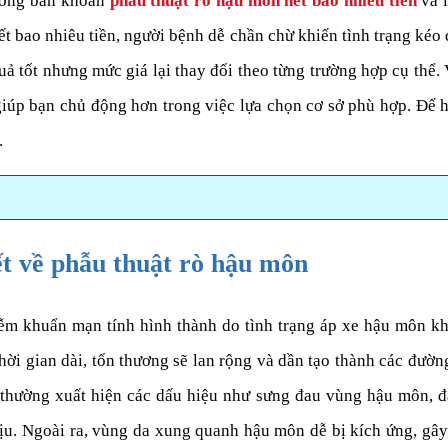
ường băn khoăn
phẫu thuật rò hậu môn hết bao nhiêu tiền
và l
t bao nhiêu tiền, người bệnh dễ chần chừ khiến tình trạng kéo 
uả tốt nhưng mức giá lại thay đổi theo từng trường hợp cụ thể. 
iúp bạn chủ động hơn trong việc lựa chọn cơ sở phù hợp. Để h
.
ết về phẫu thuật rò hậu môn
m khuẩn mạn tính hình thành do tình trạng áp xe hậu môn khô
 thời gian dài, tổn thương sẽ lan rộng và dần tạo thành các đườ
hường xuất hiện các dấu hiệu như sưng đau vùng hậu môn, đa
ịu. Ngoài ra, vùng da xung quanh hậu môn dễ bị kích ứng, gây