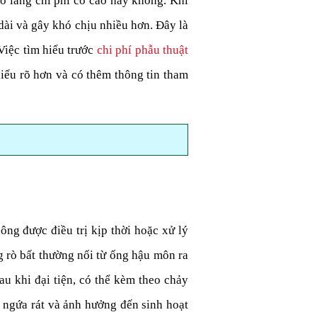
o lắng chi phí có cao hay không. Khi
dài và gây khó chịu nhiều hơn. Đây là
Việc tìm hiểu trước
chi phí phẫu thuật
iểu rõ hơn và có thêm thông tin tham
ng được điều trị kịp thời hoặc xử lý
ng rò bất thường nối từ ống hậu môn ra
u khi đại tiện, có thể kèm theo chảy
 ngứa rát và ảnh hưởng đến sinh hoạt