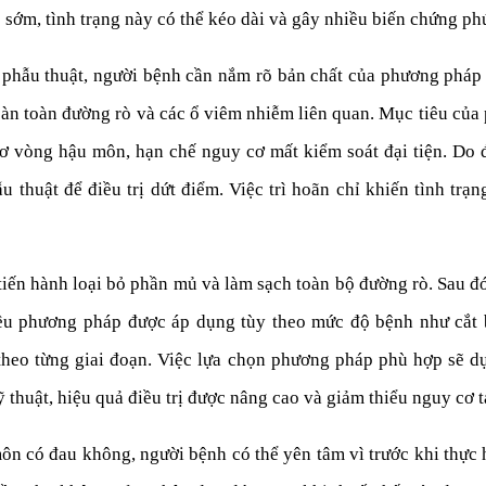
sớm, tình trạng này có thể kéo dài và gây nhiều biến chứng phứ
hí phẫu thuật, người bệnh cần nắm rõ bản chất của phương pháp
àn toàn đường rò và các ổ viêm nhiễm liên quan. Mục tiêu của ph
 vòng hậu môn, hạn chế nguy cơ mất kiểm soát đại tiện. Do 
 thuật để điều trị dứt điểm. Việc trì hoãn chỉ khiến tình tr
ẽ tiến hành loại bỏ phần mủ và làm sạch toàn bộ đường rò. Sau đ
u phương pháp được áp dụng tùy theo mức độ bệnh như cắt bỏ
 theo từng giai đoạn. Việc lựa chọn phương pháp phù hợp sẽ d
thuật, hiệu quả điều trị được nâng cao và giảm thiểu nguy cơ tá
ôn có đau không, người bệnh có thể yên tâm vì trước khi thực