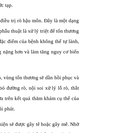
c tạp.
 điều trị rò hậu môn. Đây là một dạng
ẫu thuật là xử lý triệt để tổn thương
đặc điểm của bệnh không thể tự lành,
ạng nặng hơn và làm tăng nguy cơ biến
ó, vùng tổn thương sẽ dần hồi phục và
 đường rò, nội soi xử lý lỗ rò, thắt
ựa trên kết quả thăm khám cụ thể của
i phát.
 hiện sẽ được gây tê hoặc gây mê. Nhờ