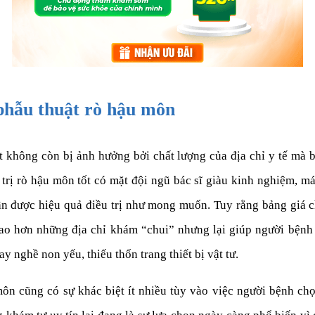
 phẫu thuật rò hậu môn
t không còn bị ảnh hưởng bởi chất lượng của địa chỉ y tế mà 
 trị rò hậu môn tốt có mặt đội ngũ bác sĩ giàu kinh nghiệm, m
ận được hiệu quả điều trị như mong muốn. Tuy rằng bảng giá c
cao hơn những địa chỉ khám “chui” nhưng lại giúp người bệnh a
y nghề non yếu, thiếu thốn trang thiết bị vật tư.
môn cũng có sự khác biệt ít nhiều tùy vào việc người bệnh c