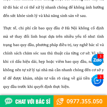
từ đó bác sĩ có thể xử lý nhanh chóng để không ảnh hưởng
đến sức khỏe sinh lý và khả năng sinh sản về sau.
Thực tế, chi phí cắt bao quy đầu ở Hà Nội không cố định
mà sẽ thay đổi linh hoạt dựa trên nhiều yếu tố như: tình
trạng bao quy đầu, phương pháp điều trị, tay nghề bác sĩ và
chính sách chăm sóc sau thủ thuật của từng cơ sở. Vì vậy,
khi có dấu hiệu dài, hẹp hoặc viêm bao quy đầu, nam giới
không nên tự xử lý tại nhà mà cần nhanh chóng đến cơ sở y
tế để được khám, nhận tư vấn rõ ràng về giá tiền cắt bao
quy đầu trước khi quyết định thực hiện.
Để đảm bảo an toàn và tối ưu về chi phí, người bệnh nên