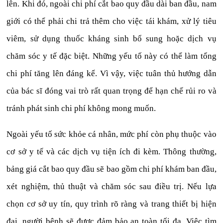
lên. Khi đó, ngoài chi phí cắt bao quy đầu dài ban đầu, nam
giới có thể phải chi trả thêm cho việc tái khám, xử lý tiêu
viêm, sử dụng thuốc kháng sinh bổ sung hoặc dịch vụ
chăm sóc y tế đặc biệt. Những yếu tố này có thể làm tổng
chi phí tăng lên đáng kể. Vì vậy, việc tuân thủ hướng dẫn
của bác sĩ đóng vai trò rất quan trọng để hạn chế rủi ro và
tránh phát sinh chi phí không mong muốn.
Ngoài yếu tố sức khỏe cá nhân, mức phí còn phụ thuộc vào
cơ sở y tế và các dịch vụ tiện ích đi kèm. Thông thường,
bảng giá cắt bao quy đầu sẽ bao gồm chi phí khám ban đầu,
xét nghiệm, thủ thuật và chăm sóc sau điều trị. Nếu lựa
chọn cơ sở uy tín, quy trình rõ ràng và trang thiết bị hiện
đại, người bệnh sẽ được đảm bảo an toàn tối đa. Việc tìm